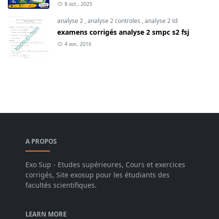
8 oct., 2025
analyse 2
,
analyse 2 controles
,
analyse 2 td
examens corrigés analyse 2 smpc s2 fsj
4 avr., 2016
A PROPOS
Exo Sup - Etudes supérieures, Cours et exercices
corrigés, Site exosup pour les étudiants des
facultés scientifiques.
LEARN MORE