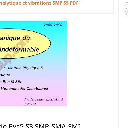
nalytique et vibrations SMP S5 PDF
ide Pys5 S3 SMP-SMA-SMI