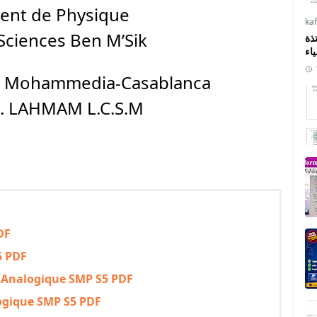
ent de Physique
ka
Sciences Ben M’Sik
ذة
ياء
II Mohammedia-Casablanca
e. LAHMAM L.C.S.M
DF
5 PDF
e Analogique SMP S5 PDF
ogique SMP S5 PDF