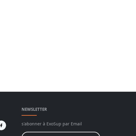
NEWSLETTER
s'abonner à ExoSup par Email