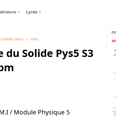
périeure
Lycée
PO
 Solide cours
sma
 du Solide Pys5 S3
sbm
S.M.I / Module Physique 5