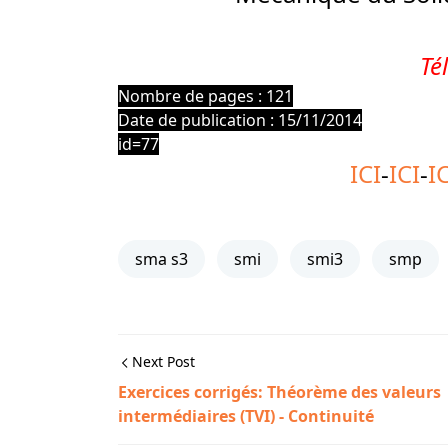
Té
Nombre de pages : 121
Date de publication : 15/11/2014
id=77
ICI
-
ICI
-
I
sma s3
smi
smi3
smp
Next Post
Exercices corrigés: Théorème des valeurs
intermédiaires (TVI) - Continuité