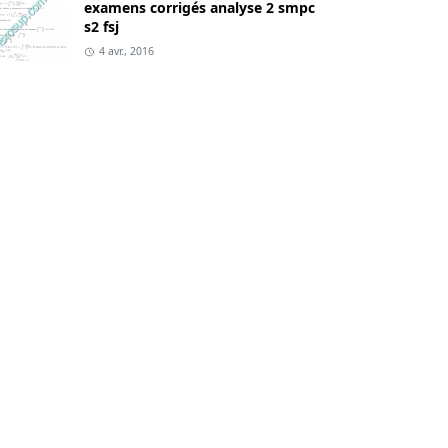
examens corrigés analyse 2 smpc
s2 fsj
4 avr., 2016