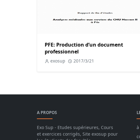
PFE: Production d’un document
professionnel
exosup
2017/3/21
A PROPOS
L
Exo Sup - Etudes supérieures, Cours
à
et exercices corrigés, Site exosup pour
c