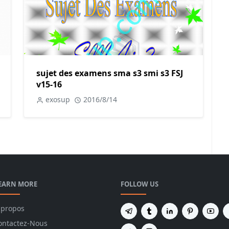
sujet des examens sma s3 smi s3 FSJ
v15-16
exosup
2016/8/14
EARN MORE
FOLLOW US
 propos
ontactez-Nous