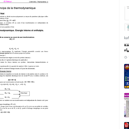
ka
ذة
ياء