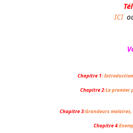
Té
ICI
o
V
Chapitre 1
:
Introductio
Chapitre 2
:
Le premier 
Chapitre 3
:
Grandeurs molaires,
Chapitre 4
:
Exemp