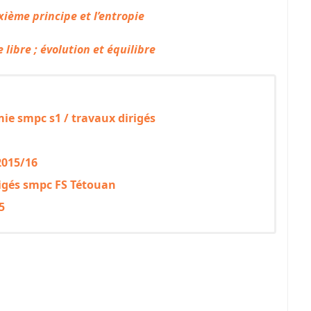
xième principe et l’entropie
 libre ; évolution et équilibre
ie smpc s1 / travaux dirigés
2015/16
igés smpc FS Tétouan
5