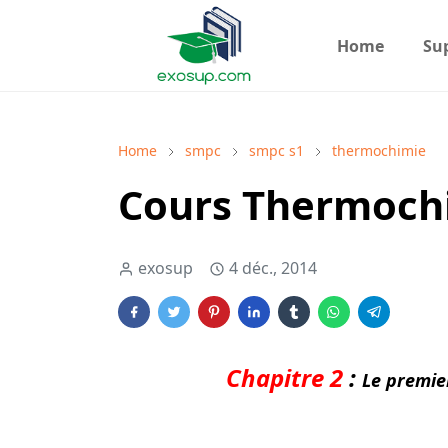
Home
Su
Home
smpc
smpc s1
thermochimie
Cours Thermochi
exosup
4 déc., 2014
Chapitre 2
:
Le premie