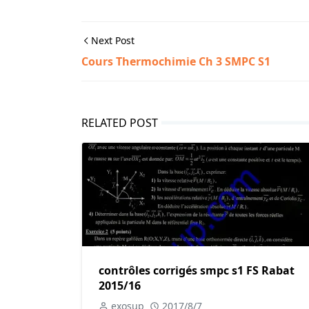
Next Post
Cours Thermochimie Ch 3 SMPC S1
RELATED POST
contrôles corrigés smpc s1 FS Rabat
2015/16
exosup
2017/8/7