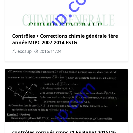
Contrôles + Corrections chimie générale 1ère
année MIPC 2007-2014 FSTG
exosup
2016/11/24
contrôles corrigés smpc s1 FS Rabat 2015/16