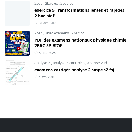
2bac
,
2bac ex
,
2bac pc
exercice 5 Transformations lentes et rapides
2 bac biof
31 oct., 2025
2bac
,
2bac examens
,
2bac pc
PDF des examens nationaux physique chimie
2BAC SP BIOF
8 oct., 2025
analyse 2
,
analyse 2 controles
,
analyse 2 td
examens corrigés analyse 2 smpc s2 fsj
4 avr., 2016