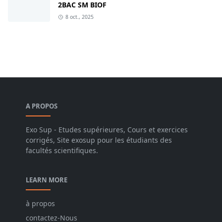
2BAC SM BIOF
8 oct., 2025
A PROPOS
Exo Sup - Etudes supérieures, Cours et exercices
corrigés, Site exosup pour les étudiants des
facultés scientifiques.
LEARN MORE
à propos
contactez-Nous