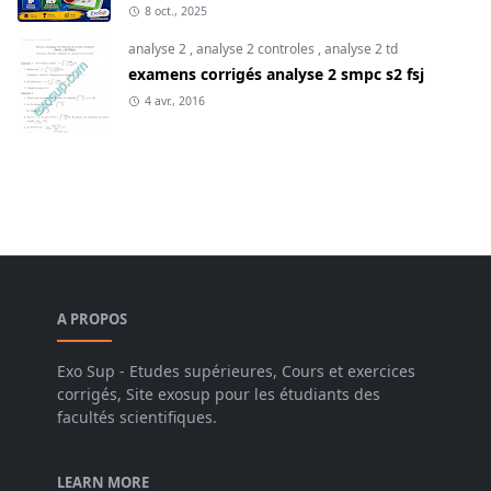
8 oct., 2025
analyse 2
,
analyse 2 controles
,
analyse 2 td
examens corrigés analyse 2 smpc s2 fsj
4 avr., 2016
A PROPOS
Exo Sup - Etudes supérieures, Cours et exercices
corrigés, Site exosup pour les étudiants des
facultés scientifiques.
LEARN MORE