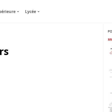
périeure
Lycée
PO
rs