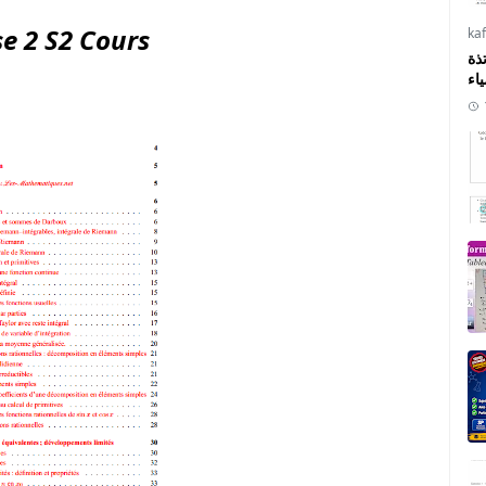
e 2 S2 Cours
ka
ذة
ياء