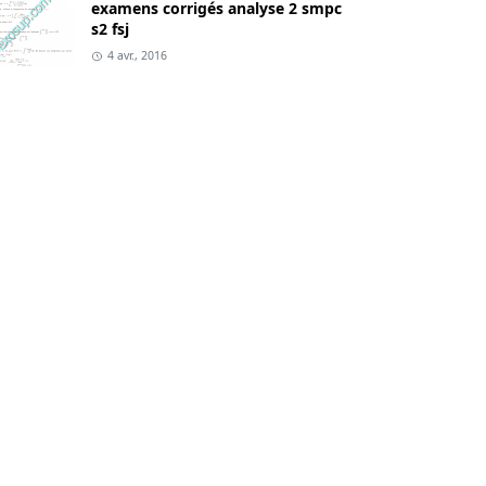
examens corrigés analyse 2 smpc
s2 fsj
4 avr., 2016