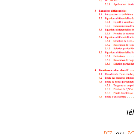
Té
ICI
ou
IC