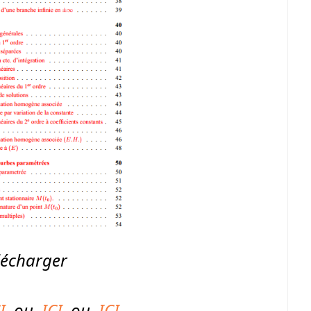
lécharger
I
ou
ICI
ou
ICI