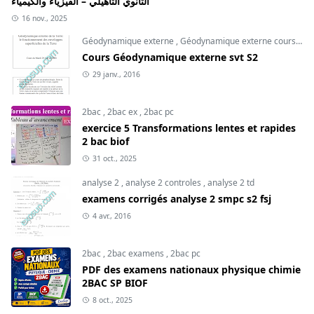
الثانوي التأهيلي – الفيزياء والكيمياء
16 nov., 2025
Géodynamique externe
,
Géodynamique externe cours
,
svt
Cours Géodynamique externe svt S2
29 janv., 2016
2bac
,
2bac ex
,
2bac pc
exercice 5 Transformations lentes et rapides
2 bac biof
31 oct., 2025
analyse 2
,
analyse 2 controles
,
analyse 2 td
examens corrigés analyse 2 smpc s2 fsj
4 avr., 2016
2bac
,
2bac examens
,
2bac pc
PDF des examens nationaux physique chimie
2BAC SP BIOF
8 oct., 2025