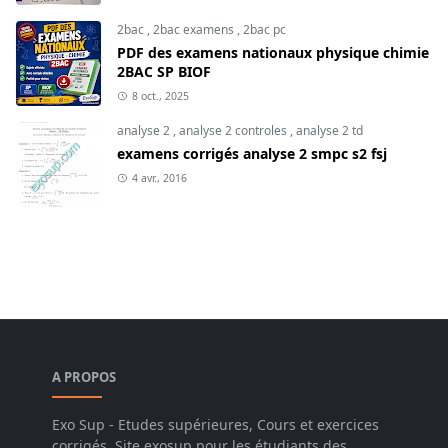
2bac
,
2bac examens
,
2bac pc
PDF des examens nationaux physique chimie
2BAC SP BIOF
8 oct., 2025
analyse 2
,
analyse 2 controles
,
analyse 2 td
examens corrigés analyse 2 smpc s2 fsj
4 avr., 2016
A PROPOS
Exo Sup - Etudes supérieures, Cours et exercices
corrigés, Site exosup pour les étudiants des