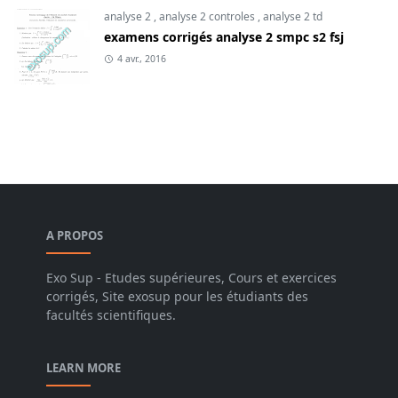
analyse 2
,
analyse 2 controles
,
analyse 2 td
examens corrigés analyse 2 smpc s2 fsj
4 avr., 2016
A PROPOS
Exo Sup - Etudes supérieures, Cours et exercices
corrigés, Site exosup pour les étudiants des
facultés scientifiques.
LEARN MORE