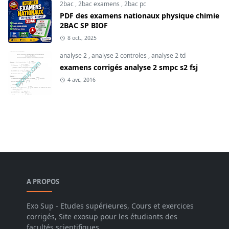
2bac
,
2bac examens
,
2bac pc
PDF des examens nationaux physique chimie
2BAC SP BIOF
8 oct., 2025
analyse 2
,
analyse 2 controles
,
analyse 2 td
examens corrigés analyse 2 smpc s2 fsj
4 avr., 2016
A PROPOS
Exo Sup - Etudes supérieures, Cours et exercices
corrigés, Site exosup pour les étudiants des
facultés scientifiques.