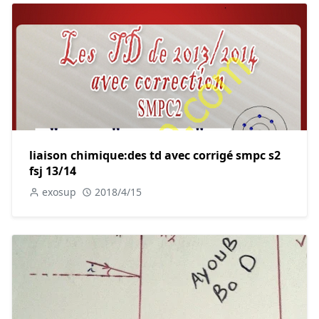
liaison chimique:des td avec corrigé smpc s2
fsj 13/14
exosup
2018/4/15