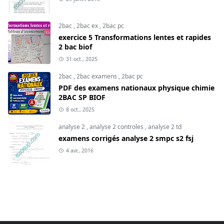
2bac
,
2bac ex
,
2bac pc
exercice 5 Transformations lentes et rapides
2 bac biof
31 oct., 2025
2bac
,
2bac examens
,
2bac pc
PDF des examens nationaux physique chimie
2BAC SP BIOF
8 oct., 2025
analyse 2
,
analyse 2 controles
,
analyse 2 td
examens corrigés analyse 2 smpc s2 fsj
4 avr., 2016