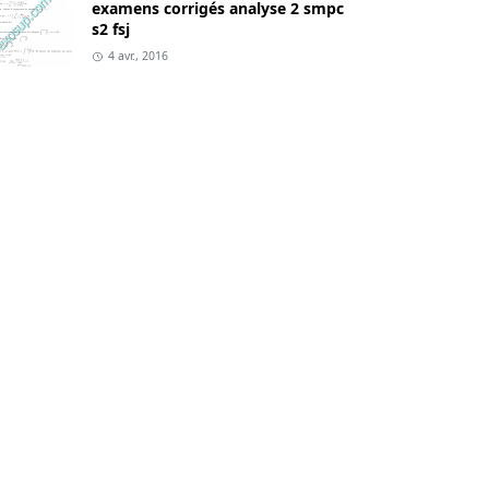
examens corrigés analyse 2 smpc
s2 fsj
4 avr., 2016