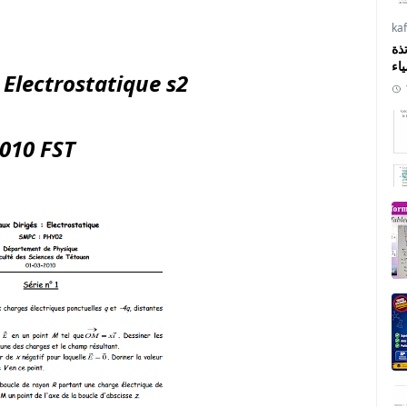
ka
ذة
ياء
 Electrostatique s2
010 FST