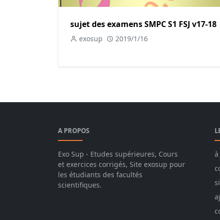
sujet des examens SMPC S1 FSJ v17-18
exosup
2019/1/16
A PROPOS
L
Exo Sup - Etudes supérieures, Cours
à
et exercices corrigés, Site exosup pour
c
les étudiants des facultés
s
scientifiques.
a
c