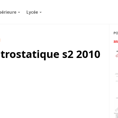
périeure
Lycée
PO
c
ctrostatique s2 2010