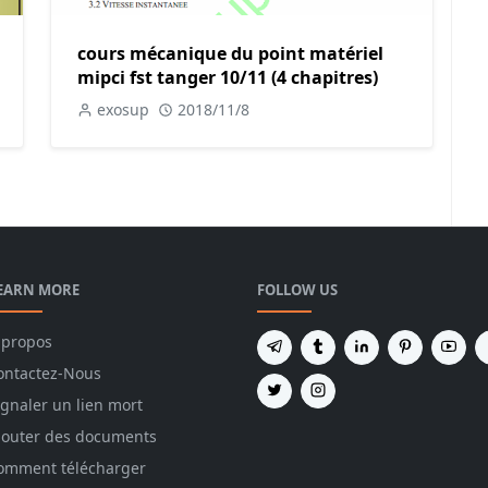
cours mécanique du point matériel
mipci fst tanger 10/11 (4 chapitres)
exosup
2018/11/8
EARN MORE
FOLLOW US
 propos
ontactez-Nous
ignaler un lien mort
jouter des documents
omment télécharger