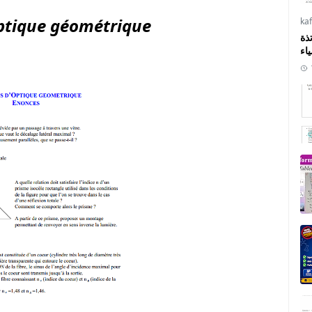
ptique géométrique
ka
ذة
ياء