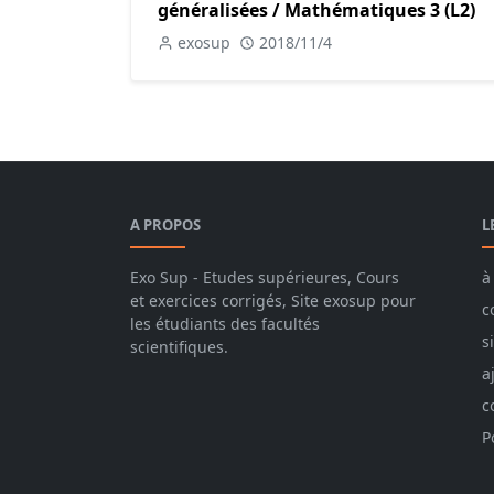
généralisées / Mathématiques 3 (L2)
exosup
2018/11/4
A PROPOS
L
Exo Sup - Etudes supérieures, Cours
à
et exercices corrigés, Site exosup pour
c
les étudiants des facultés
s
scientifiques.
a
c
P