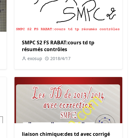
SMPC S2 FS RABAT:cours td tp
résumés contrôles
exosup
2018/4/17
liaison chimique:des td avec corrigé