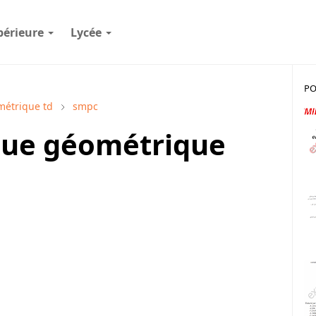
périeure
Lycée
PO
métrique td
smpc
que géométrique