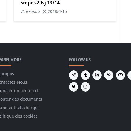
smpc s2 fsj 13/14
exosup
2018/4/15
EARN MORE
FOLLOW US
 propos
ontactez-Nous
ignaler un lien mort
jouter des documents
omment télécharger
olitique des cookies