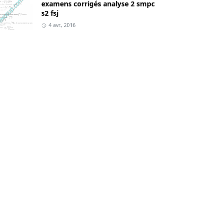
examens corrigés analyse 2 smpc
s2 fsj
4 avr., 2016