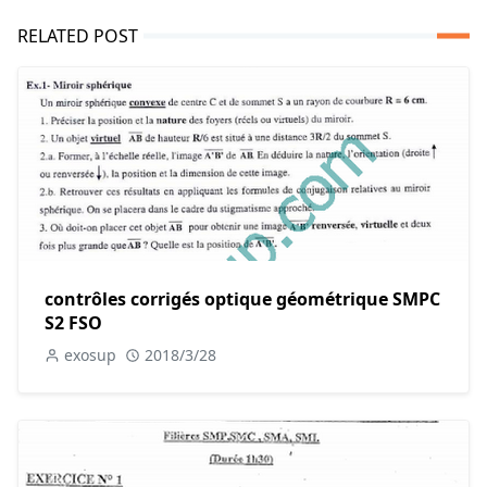
RELATED POST
contrôles corrigés optique géométrique SMPC
S2 FSO
exosup
2018/3/28