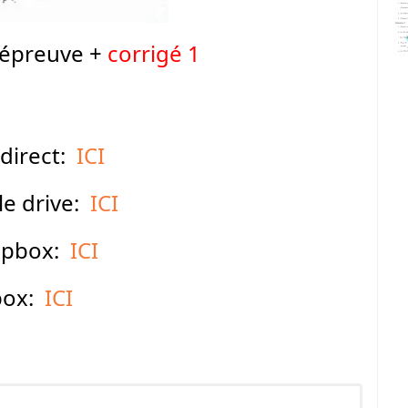
l'épreuve +
corrigé 1
 direct:
ICI
e drive:
ICI
opbox:
ICI
box:
ICI