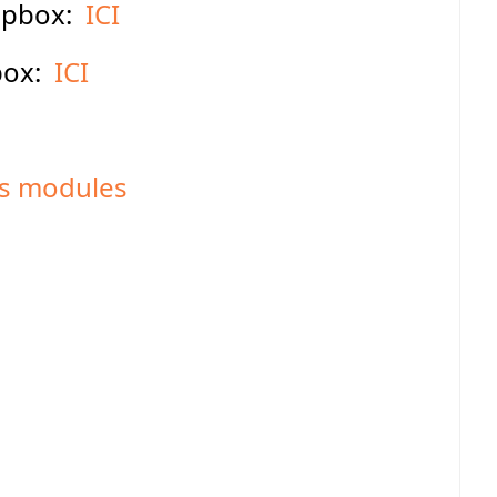
opbox:
ICI
box:
ICI
es modules