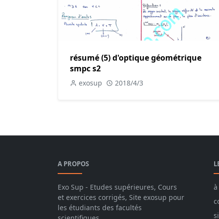
résumé (5) d'optique géométrique
smpc s2
exosup
2018/4/3
A PROPOS
L
Exo Sup - Etudes supérieures, Cours
à
et exercices corrigés, Site exosup pour
c
les étudiants des facultés
s
scientifiques.