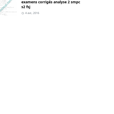
examens corrigés analyse 2 smpc
s2 fsj
4 avr., 2016