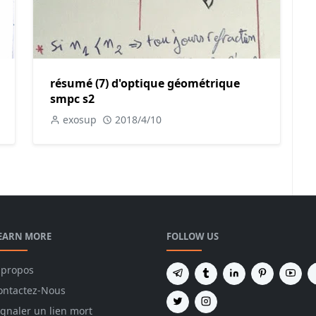
résumé (7) d'optique géométrique
smpc s2
exosup
2018/4/10
EARN MORE
FOLLOW US
 propos
ontactez-Nous
ignaler un lien mort