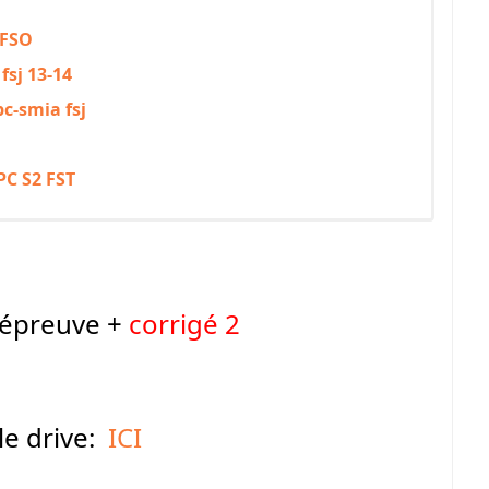
 FSO
fsj 13-14
c-smia fsj
PC S2 FST
l'épreuve +
corrigé 2
e drive:
ICI