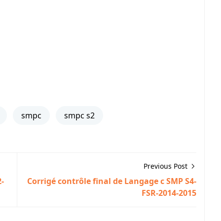
smpc
smpc s2
Previous Post
2-
Corrigé contrôle final de Langage c SMP S4-
FSR-2014-2015