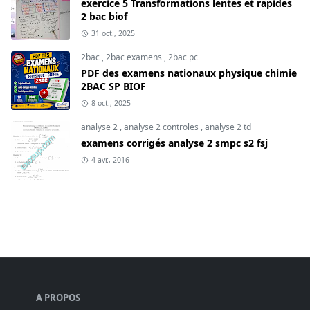
exercice 5 Transformations lentes et rapides
2 bac biof
31 oct., 2025
2bac
,
2bac examens
,
2bac pc
PDF des examens nationaux physique chimie
2BAC SP BIOF
8 oct., 2025
analyse 2
,
analyse 2 controles
,
analyse 2 td
examens corrigés analyse 2 smpc s2 fsj
4 avr., 2016
A PROPOS