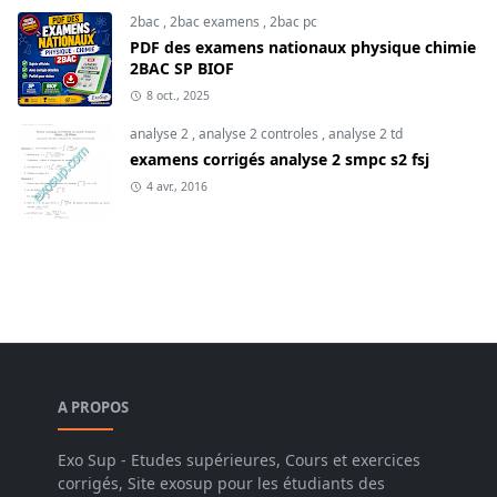
2bac
,
2bac examens
,
2bac pc
PDF des examens nationaux physique chimie
2BAC SP BIOF
8 oct., 2025
analyse 2
,
analyse 2 controles
,
analyse 2 td
examens corrigés analyse 2 smpc s2 fsj
4 avr., 2016
A PROPOS
Exo Sup - Etudes supérieures, Cours et exercices
corrigés, Site exosup pour les étudiants des