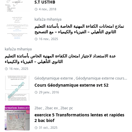
S.T USTHB
4 nov., 2018
kafa2a mihaniya
نماذج امتحانات الكفاءة المهنية الخاصة بأساتذة التعليم
الثانوي التأهيلي – الفيزياء والكيمياء – مع التصحيح
16 nov., 2025
kafa2a mihaniya
عدة الاستعداد لاجتياز امتحان الكفاءة المهنية الخاص بأساتذة التعليم
الثانوي التأهيلي – الفيزياء والكيمياء
16 nov., 2025
Géodynamique externe
,
Géodynamique externe cours
,
svt
Cours Géodynamique externe svt S2
29 janv., 2016
2bac
,
2bac ex
,
2bac pc
exercice 5 Transformations lentes et rapides
2 bac biof
31 oct., 2025