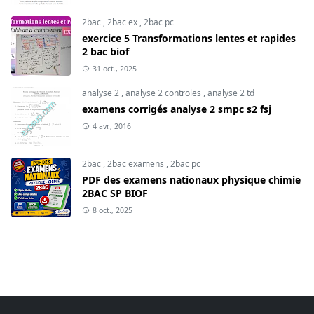
2bac
,
2bac ex
,
2bac pc
exercice 5 Transformations lentes et rapides
2 bac biof
31 oct., 2025
analyse 2
,
analyse 2 controles
,
analyse 2 td
examens corrigés analyse 2 smpc s2 fsj
4 avr., 2016
2bac
,
2bac examens
,
2bac pc
PDF des examens nationaux physique chimie
2BAC SP BIOF
8 oct., 2025