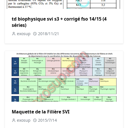
td biophysique svi s3 + corrigé fso 14/15 (4
séries)
exosup
2018/11/21
Maquette de la Filière SVI
exosup
2015/7/14