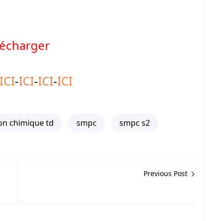
lécharger
ICI
-
ICI
-
ICI
-
ICI
on chimique td
smpc
smpc s2
Previous Post