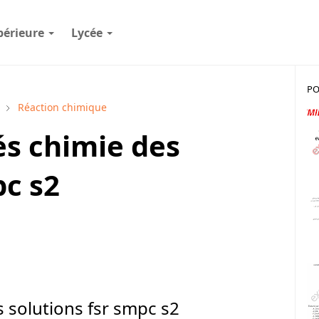
périeure
Lycée
PO
Réaction chimique
és chimie des
pc s2
s solutions fsr smpc s2