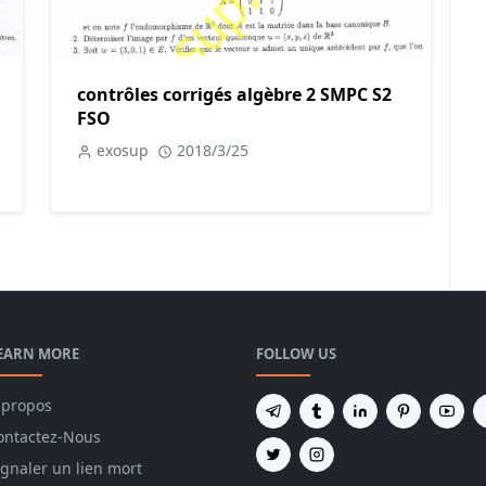
contrôles corrigés algèbre 2 SMPC S2
FSO
exosup
2018/3/25
EARN MORE
FOLLOW US
 propos
ontactez-Nous
ignaler un lien mort