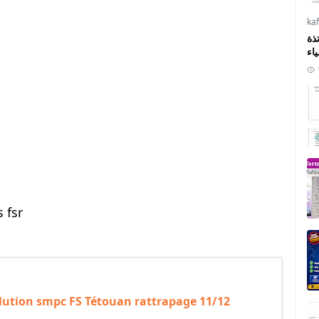
ka
ذة
ياء
 fsr
olution smpc FS Tétouan rattrapage 11/12