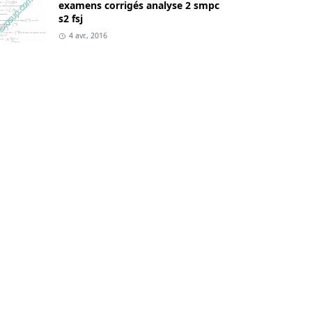
examens corrigés analyse 2 smpc
s2 fsj
4 avr., 2016