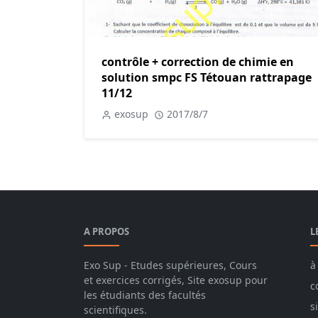
contrôle + correction de chimie en
solution smpc FS Tétouan rattrapage
11/12
exosup
2017/8/7
A PROPOS
L
Exo Sup - Etudes supérieures, Cours
à
et exercices corrigés, Site exosup pour
c
les étudiants des facultés
s
scientifiques.