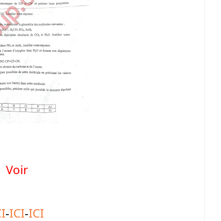
Voir
CI
-
ICI
-
ICI