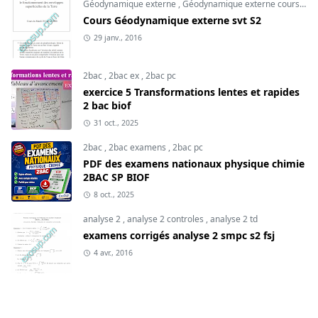
Géodynamique externe
,
Géodynamique externe cours
,
svt
Cours Géodynamique externe svt S2
29 janv., 2016
2bac
,
2bac ex
,
2bac pc
exercice 5 Transformations lentes et rapides
2 bac biof
31 oct., 2025
2bac
,
2bac examens
,
2bac pc
PDF des examens nationaux physique chimie
2BAC SP BIOF
8 oct., 2025
analyse 2
,
analyse 2 controles
,
analyse 2 td
examens corrigés analyse 2 smpc s2 fsj
4 avr., 2016