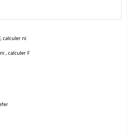
 calculer ni
i , calculer F
efer