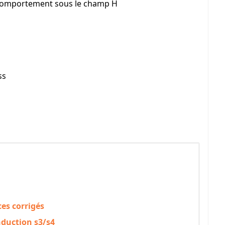
r comportement sous le champ H
ss
ces corrigés
duction s3/s4