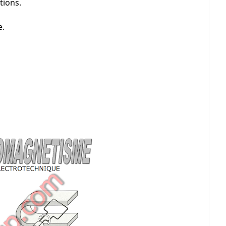
tions.
e.