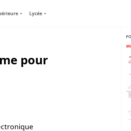
périeure
Lycée
PO
sme pour
ectronique