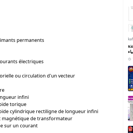
ka
aimants permanents
ذة
ياء
ourants électriques
ielle ou circulation d'un vecteur
re
ngueur infini
oïde torique
de cylindrique rectiligne de longueur infini
it magnétique de transformateur
e sur un courant