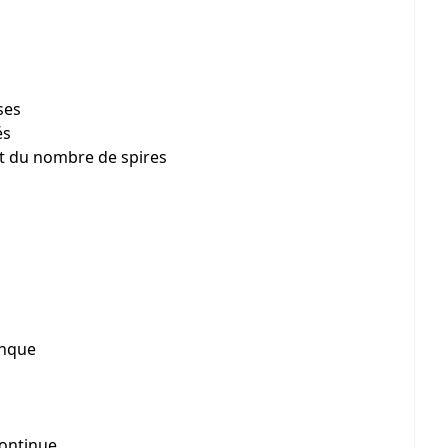
ses
és
rt du nombre de spires
onque
continue