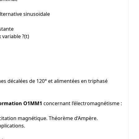
ternative sinusoïdale
stante
variable ?(t)
es décalées de 120° et alimentées en triphasé
 formation O1MM1
concernant l’électromagnétisme :
xcitation magnétique. Théorème d’Ampère.
pplications.