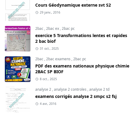
Cours Géodynamique externe svt S2
29 janv., 2016
2bac
,
2bac ex
,
2bac pc
exercice 5 Transformations lentes et rapides
2 bac biof
31 oct., 2025
2bac
,
2bac examens
,
2bac pc
PDF des examens nationaux physique chimie
2BAC SP BIOF
8 oct., 2025
analyse 2
,
analyse 2 controles
,
analyse 2 td
examens corrigés analyse 2 smpc s2 fsj
4 avr., 2016