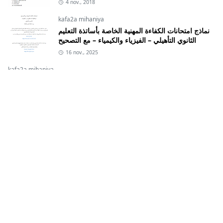
4 nov., 2018
kafa2a mihaniya
نماذج امتحانات الكفاءة المهنية الخاصة بأساتذة التعليم
الثانوي التأهيلي – الفيزياء والكيمياء – مع التصحيح
16 nov., 2025
kafa2a mihaniya
عدة الاستعداد لاجتياز امتحان الكفاءة المهنية الخاص بأساتذة التعليم
الثانوي التأهيلي – الفيزياء والكيمياء
16 nov., 2025
Géodynamique externe
,
Géodynamique externe cours
,
svt
Cours Géodynamique externe svt S2
29 janv., 2016
2bac
,
2bac ex
,
2bac pc
exercice 5 Transformations lentes et rapides
2 bac biof
31 oct., 2025
2bac
,
2bac examens
,
2bac pc