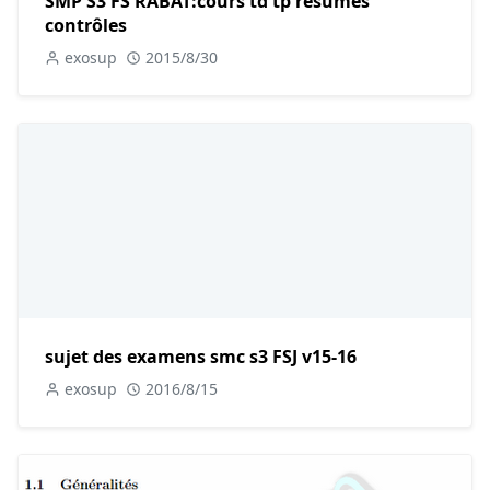
SMP S3 FS RABAT:cours td tp résumés
contrôles
exosup
2015/8/30
sujet des examens smc s3 FSJ v15-16
exosup
2016/8/15