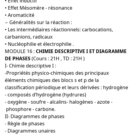
• Effet inductif
• Effet Mésomère - résonance
• Aromaticité
− Généralités sur la réaction :
• Les intermédiaires réactionnels: carbocations,
carbanions, radicaux
• Nucléophilie et électrophilie .
MODULE 16 :
CHIMIE DESCRIPTIVE I ET DIAGRAMME
DE PHASES
(Cours : 21H , TD : 21H )
I- Chimie descriptive I :
-Propriétés physico-chimiques des principaux
éléments chimiques des blocs s et p de la
classification périodique et leurs dérivées : hydrogène
- composés d’hydrogène (hydrures)
- oxygène - soufre - alcalins- halogènes - azote -
phosphore - carbone.
II- Diagrammes de phases
- Règle de phases
- Diagrammes unaires