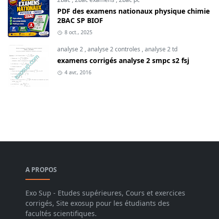
PDF des examens nationaux physique chimie
2BAC SP BIOF
8 oct., 2025
analyse 2
,
analyse 2 controles
,
analyse 2 td
examens corrigés analyse 2 smpc s2 fsj
4 avr., 2016
A PROPOS
Exo Sup - Etudes supérieures, Cours et exercices
corrigés, Site exosup pour les étudiants des
facultés scientifiques.