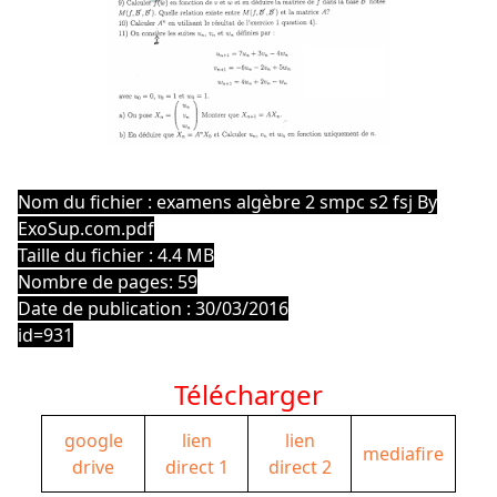
Nom du fichier : examens algèbre 2 smpc s2 fsj By
ExoSup.com.pdf
Taille du fichier : 4.4 MB
Nombre de pages: 59
Date de publication : 30/03/2016
id=931
Télécharger
google
lien
lien
mediafire
drive
direct 1
direct 2