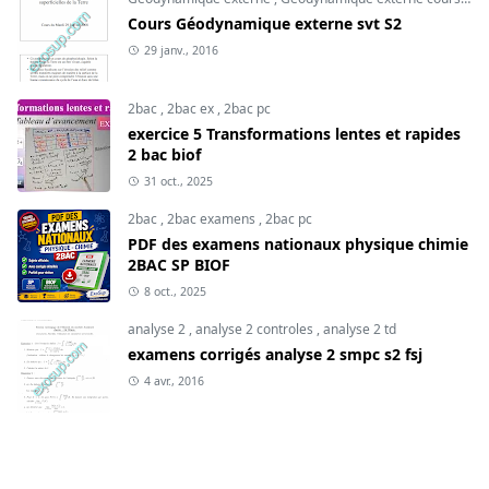
Cours Géodynamique externe svt S2
29 janv., 2016
2bac
,
2bac ex
,
2bac pc
exercice 5 Transformations lentes et rapides
2 bac biof
31 oct., 2025
2bac
,
2bac examens
,
2bac pc
PDF des examens nationaux physique chimie
2BAC SP BIOF
8 oct., 2025
analyse 2
,
analyse 2 controles
,
analyse 2 td
examens corrigés analyse 2 smpc s2 fsj
4 avr., 2016