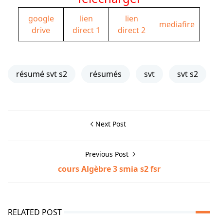
google
lien
lien
mediafire
drive
direct 1
direct 2
résumé svt s2
résumés
svt
svt s2
Next Post
Previous Post
cours Algèbre 3 smia s2 fsr
RELATED POST