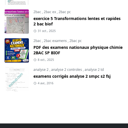
2bac
,
2bac ex
,
2bac pc
exercice 5 Transformations lentes et rapides
2 bac biof
31 oct., 2025
2bac
,
2bac examens
,
2bac pc
PDF des examens nationaux physique chimie
2BAC SP BIOF
8 oct., 2025
analyse 2
,
analyse 2 controles
,
analyse 2 td
examens corrigés analyse 2 smpc s2 fsj
4 avr., 2016