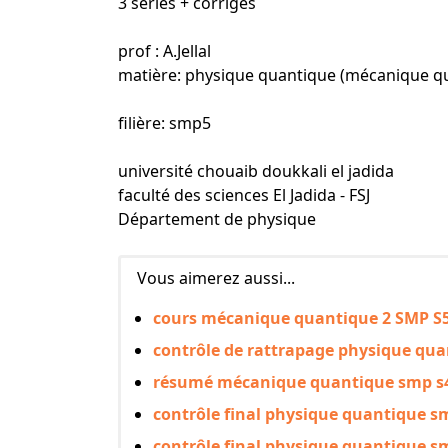
3 séries + corrigés
prof : A.Jellal
matière: physique quantique (mécanique qu
filière: smp5
université chouaib doukkali el jadida
faculté des sciences El Jadida - FSJ
Département de physique
Vous aimerez aussi...
cours mécanique quantique 2 SMP S
contrôle de rattrapage physique qua
résumé mécanique quantique smp s4
contrôle final physique quantique s
contrôle final physique quantique s