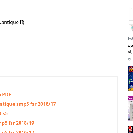
antique II)
ka
ذة
ياء
5 PDF
ntique smp5 fsr 2016/17
 s5
mp5 fsr 2018/19
mp5 fsr 2016/17