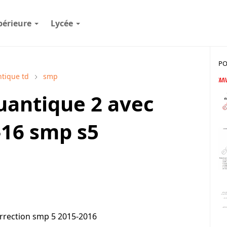
périeure
Lycée
PO
tique td
smp
antique 2 avec
5-16 smp s5
orrection smp 5 2015-2016