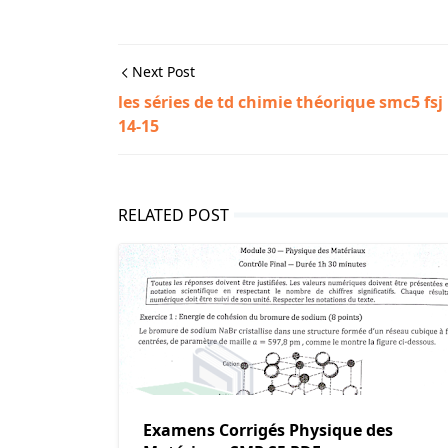
Next Post
les séries de td chimie théorique smc5 fsj
14-15
RELATED POST
Examens Corrigés Physique des