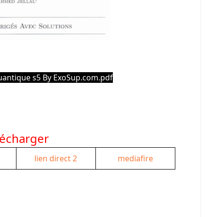
quantique s5 By ExoSup.com.pdf
lécharger
lien direct 2
mediafire