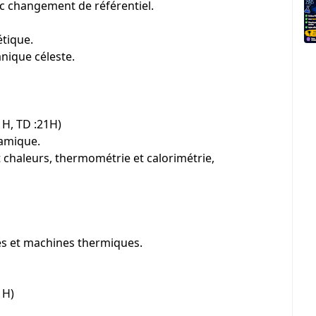
ec changement de référentiel.
étique.
anique céleste.
1H, TD :21H)
amique.
et chaleurs, thermométrie et calorimétrie,
es et machines thermiques.
1H)