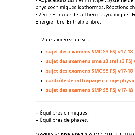
• Applications du 1 er Principe : Système d
physicochimiques isothermes, Réactions c
• 2ème Principe de la Thermodynamique : Fo
Energie libre, Enthalpie libre.
Vous aimerez aussi...
sujet des examens SMC S3 FSJ v17-18
sujet des examens sma s3 smi s3 FSJ 
sujet des examens SMC S5 FSJ v17-18
contrôle de rattrapage corrigé physiq
sujet des examens SMP S5 FSJ v17-18
− Équilibres chimiques.
− Équilibres de phases.
Module 5 :
Analyse 1
(Cours : 21H, TD :21H)