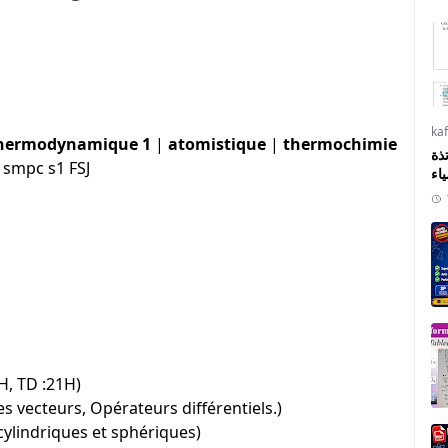
ka
hermodynamique 1
|
atomistique
|
thermochimie
ذة
smpc s1 FSJ
ياء
H, TD :21H)
 vecteurs, Opérateurs différentiels.)
ylindriques et sphériques)