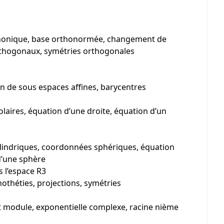
 canonique, base orthonormée, changement de
rthogonaux, symétries orthogonales
on de sous espaces affines, barycentres
aires, équation d’une droite, équation d’un
lindriques, coordonnées sphériques, équation
d’une sphère
s l’espace R3
othéties, projections, symétries
t module, exponentielle complexe, racine nième