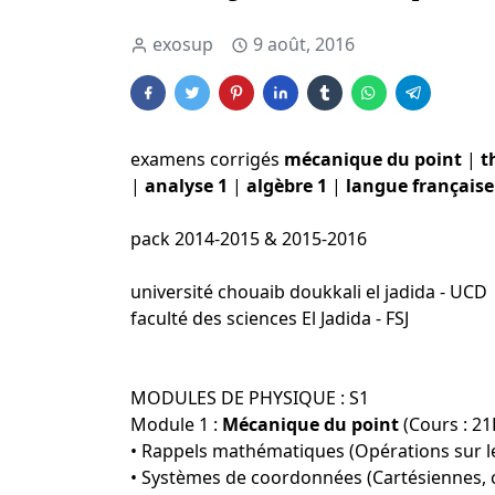
exosup
9 août, 2016
examens corrigés
mécanique du point
|
t
|
analyse 1
|
algèbre 1
|
langue française
pack 2014-2015 & 2015-2016
université chouaib doukkali el jadida - UCD
faculté des sciences El Jadida - FSJ
MODULES DE PHYSIQUE : S1
Module 1 :
Mécanique du point
(Cours : 21
• Rappels mathématiques (Opérations sur les
• Systèmes de coordonnées (Cartésiennes, c