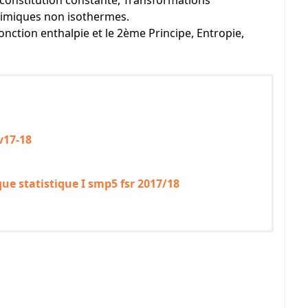
e constitution constante, Transformations
himiques non isothermes.
nction enthalpie et le 2ème Principe, Entropie,
v17-18
ue statistique I smp5 fsr 2017/18