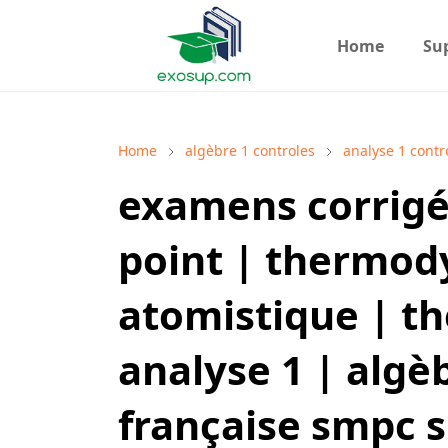
Home
Su
Home
algèbre 1 controles
analyse 1 contr
examens corrig
point | thermod
atomistique | t
analyse 1 | algè
française smpc s