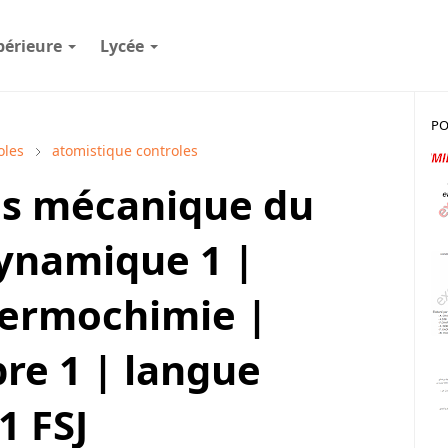
périeure
Lycée
PO
oles
atomistique controles
és mécanique du
ynamique 1 |
hermochimie |
bre 1 | langue
1 FSJ