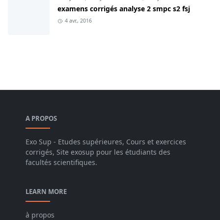
examens corrigés analyse 2 smpc s2 fsj
4 avr., 2016
A PROPOS
Exo Sup - Etudes supérieures, Cours et exercices
corrigés, Site exosup pour les étudiants des
facultés scientifiques.
LEARN MORE
à propos