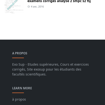
examens corrigés analyse 2 smpc s2 fsj
4 avr., 2016
A PROPOS
Exo Sup - Etudes supérieures, Cours et exercices
corrigés, Site exosup pour les étudiants des
facultés scientifiques.
LEARN MORE
à propos