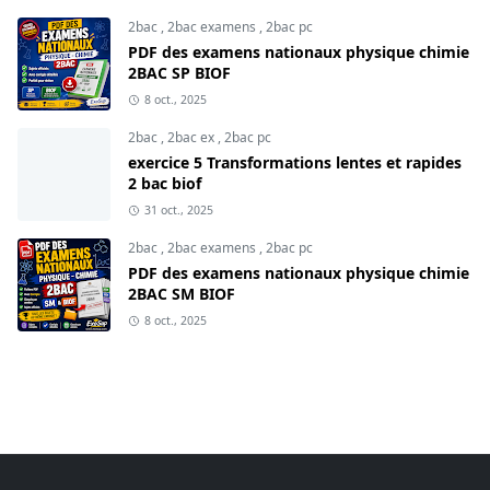
2bac
,
2bac examens
,
2bac pc
PDF des examens nationaux physique chimie
2BAC SP BIOF
8 oct., 2025
2bac
,
2bac ex
,
2bac pc
exercice 5 Transformations lentes et rapides
2 bac biof
31 oct., 2025
2bac
,
2bac examens
,
2bac pc
PDF des examens nationaux physique chimie
2BAC SM BIOF
8 oct., 2025