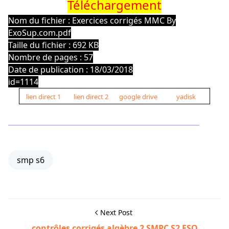
Téléchargement
Nom du fichier : Exercices corrigés MMC By
ExoSup.com.pdf
Taille du fichier : 692 KB
Nombre de pages : 57
Date de publication : 18/03/2018
id=1114
lien direct 1
lien direct 2
google drive
yadisk
smp s6
Next Post
contrôles corrigés algèbre 2 SMPC S2 FSO