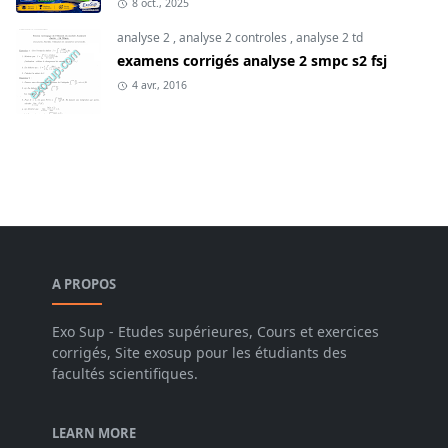
8 oct., 2025
analyse 2
,
analyse 2 controles
,
analyse 2 td
examens corrigés analyse 2 smpc s2 fsj
4 avr., 2016
A PROPOS
Exo Sup - Etudes supérieures, Cours et exercices
corrigés, Site exosup pour les étudiants des
facultés scientifiques.
LEARN MORE