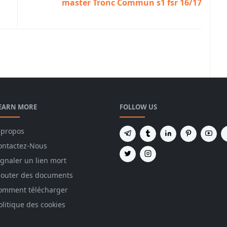
master Tronc Commun s1 fsr 16/17
ie des groupes controles,théorie des groupes td
EARN MORE
FOLLOW US
 propos
ontactez-Nous
ignaler un lien mort
jouter des documents
omment télécharger
olitique des cookies