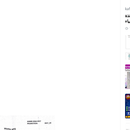
ka
ذة
ياء
ie des groupes controles,théorie des groupes td