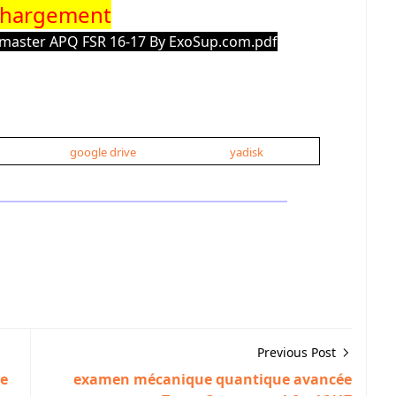
chargement
s master APQ FSR 16-17 By ExoSup.com.pdf
google drive
yadisk
Previous Post
re
examen mécanique quantique avancée