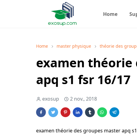
Home
Su
Home
master physique
théorie des group
examen théorie 
apq s1 fsr 16/17
exosup
2 nov., 2018
examen théorie des groupes master apq s1