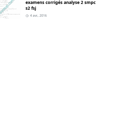
examens corrigés analyse 2 smpc
s2 fsj
4 avr., 2016