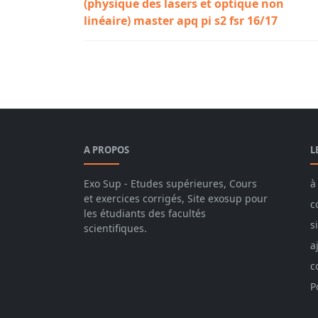
(physique des lasers et optique non
linéaire) master apq pi s2 fsr 16/17
master physique,théorie des groupes,théor
A PROPOS
L
Exo Sup - Etudes supérieures, Cours
à
et exercices corrigés, Site exosup pour
c
les étudiants des facultés
s
scientifiques.
a
c
P