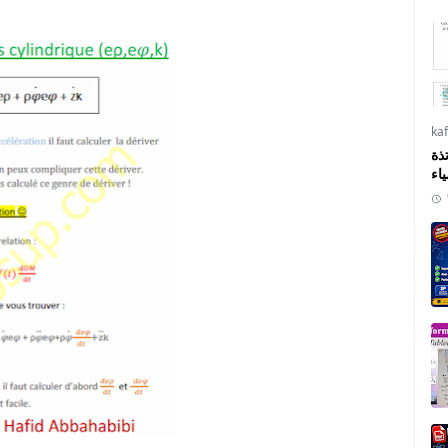
ka
ذة
ياء