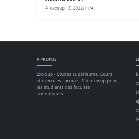
exosup
2022/11/4
A PROPOS
L
Exo Sup - Etudes supérieures, Cours
à
et exercices corrigés, Site exosup pour
c
les étudiants des facultés
s
scientifiques.
a
c
P