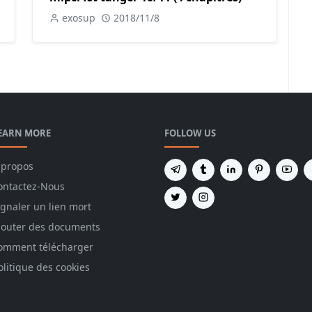
exosup
2018/11/8
EARN MORE
FOLLOW US
 propos
ontactez-Nous
ignaler un lien mort
jouter des documents
omment télécharger
olitique des cookies