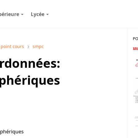
périeure
Lycée
PO
point cours
smpc
rdonnées:
sphériques
sphériques