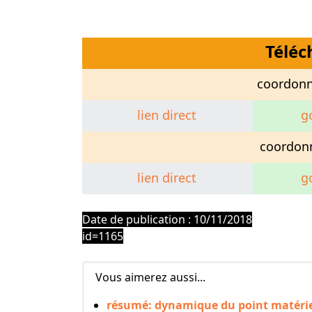
Télé
coordonn
lien direct
g
coordon
lien direct
g
exosup
Date de publication : 10/11/2018
id=1165
Vous aimerez aussi...
résumé: dynamique du point matérie