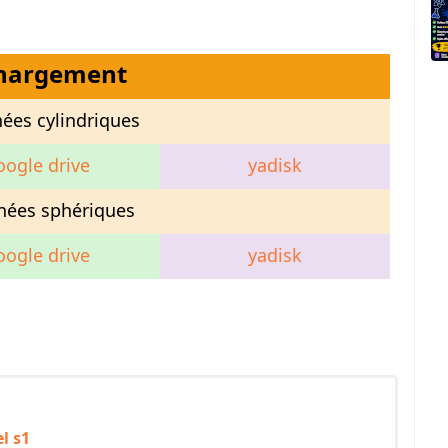
chargement
ées cylindriques
oogle drive
yadisk
nées sphériques
oogle drive
yadisk
l s1