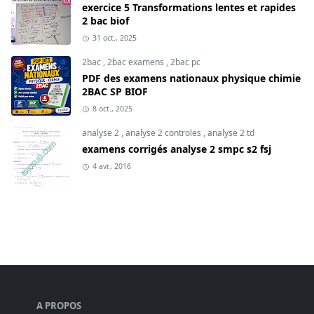
exercice 5 Transformations lentes et rapides
2 bac biof
31 oct., 2025
2bac
,
2bac examens
,
2bac pc
PDF des examens nationaux physique chimie
2BAC SP BIOF
8 oct., 2025
analyse 2
,
analyse 2 controles
,
analyse 2 td
examens corrigés analyse 2 smpc s2 fsj
4 avr., 2016
A PROPOS