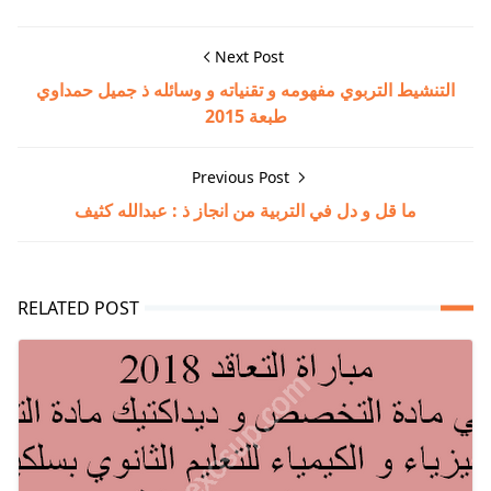
Next Post
التنشيط التربوي مفهومه و تقنياته و وسائله ذ جميل حمداوي
طبعة 2015
Previous Post
ما قل و دل في التربية من انجاز ذ : عبدالله كثيف
RELATED POST