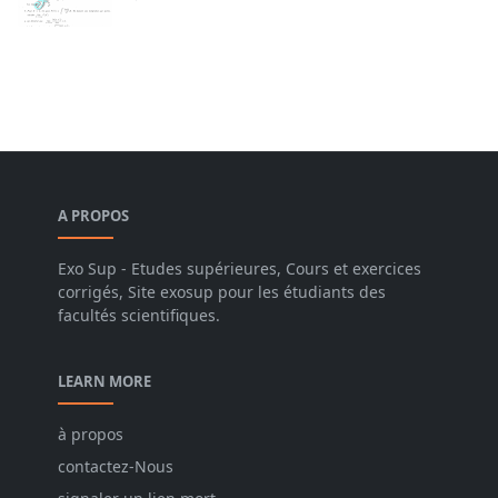
A PROPOS
Exo Sup - Etudes supérieures, Cours et exercices
corrigés, Site exosup pour les étudiants des
facultés scientifiques.
LEARN MORE
à propos
contactez-Nous