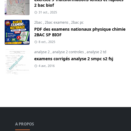
2 bac biof
31 oct., 2025
2bac
,
2bac examens
,
2bac pc
PDF des examens nationaux physique chimie
2BAC SP BIOF
8 oct., 2025
analyse 2
,
analyse 2 controles
,
analyse 2 td
examens corrigés analyse 2 smpc s2 fsj
4 avr., 2016
A PROPOS