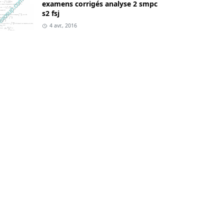
examens corrigés analyse 2 smpc
s2 fsj
4 avr., 2016