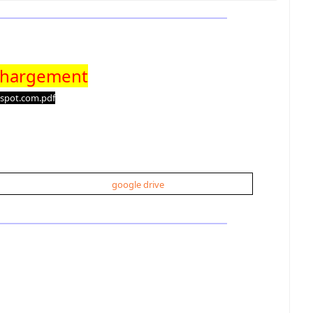
chargement
ogspot.com.pdf
google drive