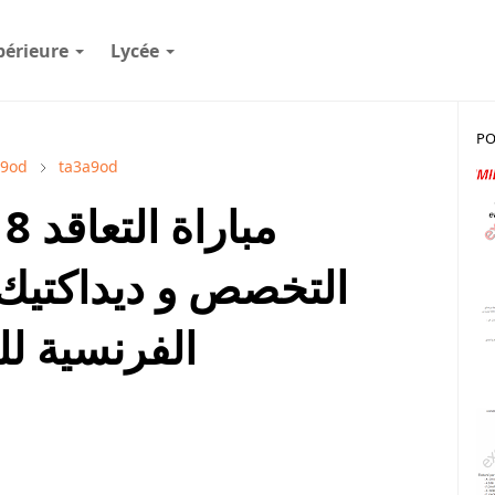
périeure
Lycée
PO
a9od
ta3a9od
التخصص و ديداكتيك 
الفرنسية لل