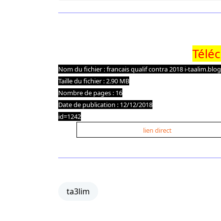
Télé
Nom du fichier : francais qualif contra 2018 i-taalim.bl
Taille du fichier : 2.90 MB
Nombre de pages : 16
Date de publication : 12/12/2018
id=1242
lien direct
ta3lim