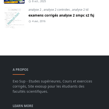
8 oct., 2025
analyse 2
,
analyse 2 controles
,
analyse 2 td
examens corrigés analyse 2 smpc s2 fsj
4 avr., 2016
A PROPOS
Exo Sup - Etudes supérieures, Cours et exercices
corrigés, Site exosup pour les étudiants des
facultés scientifiques.
LEARN MORE