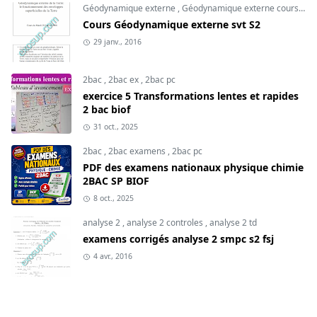
Géodynamique externe
,
Géodynamique externe cours
,
svt
Cours Géodynamique externe svt S2
29 janv., 2016
2bac
,
2bac ex
,
2bac pc
exercice 5 Transformations lentes et rapides
2 bac biof
31 oct., 2025
2bac
,
2bac examens
,
2bac pc
PDF des examens nationaux physique chimie
2BAC SP BIOF
8 oct., 2025
analyse 2
,
analyse 2 controles
,
analyse 2 td
examens corrigés analyse 2 smpc s2 fsj
4 avr., 2016