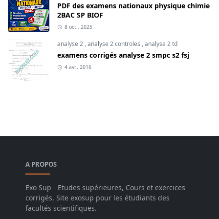
PDF des examens nationaux physique chimie
2BAC SP BIOF
8 oct., 2025
analyse 2
,
analyse 2 controles
,
analyse 2 td
examens corrigés analyse 2 smpc s2 fsj
4 avr., 2016
A PROPOS
Exo Sup - Etudes supérieures, Cours et exercices
corrigés, Site exosup pour les étudiants des
facultés scientifiques.