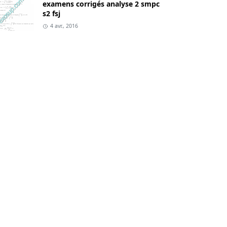
examens corrigés analyse 2 smpc
s2 fsj
4 avr., 2016