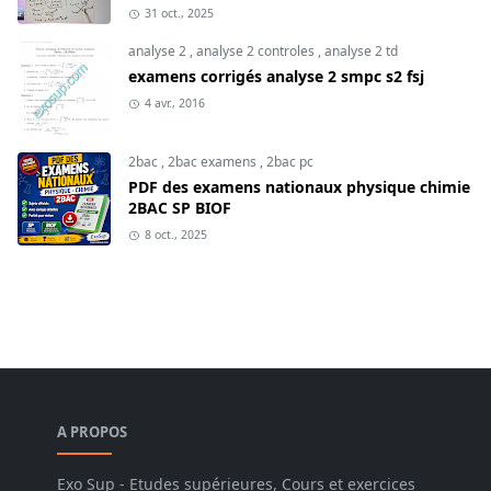
31 oct., 2025
analyse 2
,
analyse 2 controles
,
analyse 2 td
examens corrigés analyse 2 smpc s2 fsj
4 avr., 2016
2bac
,
2bac examens
,
2bac pc
PDF des examens nationaux physique chimie
2BAC SP BIOF
8 oct., 2025
A PROPOS
Exo Sup - Etudes supérieures, Cours et exercices