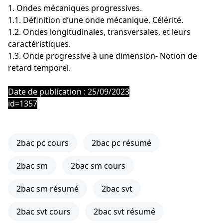
1. Ondes mécaniques progressives.
1.1. Définition d’une onde mécanique, Célérité.
1.2. Ondes longitudinales, transversales, et leurs
caractéristiques.
1.3. Onde progressive à une dimension- Notion de
retard temporel.
Date de publication : 25/09/2023
id=1357
2bac pc cours
2bac pc résumé
2bac sm
2bac sm cours
2bac sm résumé
2bac svt
2bac svt cours
2bac svt résumé