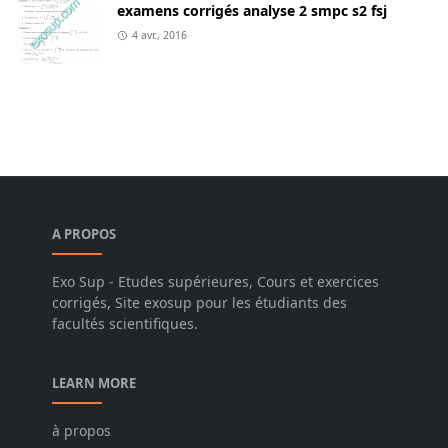
examens corrigés analyse 2 smpc s2 fsj
4 avr., 2016
A PROPOS
Exo Sup - Etudes supérieures, Cours et exercices
corrigés, Site exosup pour les étudiants des
facultés scientifiques.
LEARN MORE
à propos