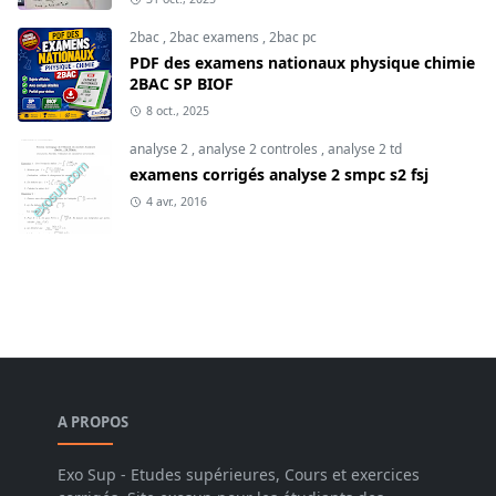
2bac
,
2bac examens
,
2bac pc
PDF des examens nationaux physique chimie
2BAC SP BIOF
8 oct., 2025
analyse 2
,
analyse 2 controles
,
analyse 2 td
examens corrigés analyse 2 smpc s2 fsj
4 avr., 2016
A PROPOS
Exo Sup - Etudes supérieures, Cours et exercices