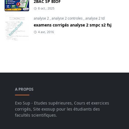
2BAC SP BIOF
8 oct., 2025
analyse 2
,
analyse 2 controles
,
analyse 2 td
examens corrigés analyse 2 smpc s2 fsj
4 avr., 2016
A PROPOS
Exo Sup - Etudes supérieures, Cours et exercices
corrigés, Site exosup pour les étudiants des
facultés scientifiques.