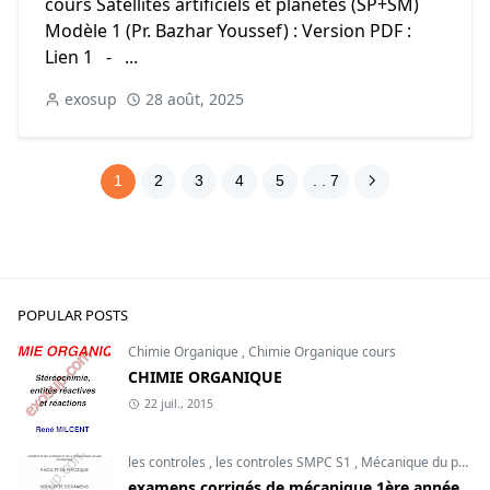
cours Satellites artificiels et planètes (SP+SM)
Modèle 1 (Pr. Bazhar Youssef) : Version PDF :
Lien 1 - ...
exosup
28 août, 2025
1
2
3
4
5
. . 7
POPULAR POSTS
Chimie Organique
,
Chimie Organique cours
CHIMIE ORGANIQUE
22 juil., 2015
les controles
,
les controles SMPC S1
,
Mécanique du point
examens corrigés de mécanique 1ère année