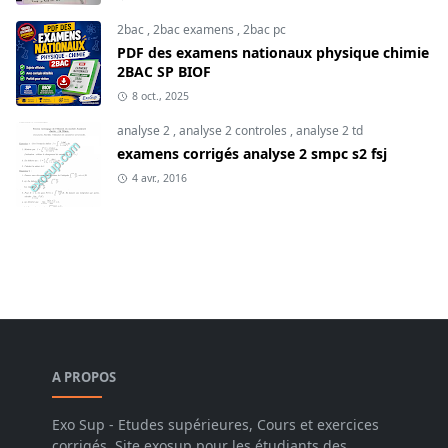
2bac
,
2bac examens
,
2bac pc
PDF des examens nationaux physique chimie
2BAC SP BIOF
8 oct., 2025
analyse 2
,
analyse 2 controles
,
analyse 2 td
examens corrigés analyse 2 smpc s2 fsj
4 avr., 2016
A PROPOS
Exo Sup - Etudes supérieures, Cours et exercices
corrigés, Site exosup pour les étudiants des