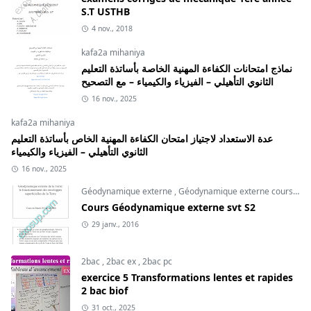
S.T USTHB
4 nov., 2018
kafa2a mihaniya
نماذج امتحانات الكفاءة المهنية الخاصة بأساتذة التعليم
الثانوي التأهيلي – الفيزياء والكيمياء – مع التصحيح
16 nov., 2025
kafa2a mihaniya
عدة الاستعداد لاجتياز امتحان الكفاءة المهنية الخاص بأساتذة التعليم
الثانوي التأهيلي – الفيزياء والكيمياء
16 nov., 2025
Géodynamique externe
,
Géodynamique externe cours
,
svt
Cours Géodynamique externe svt S2
29 janv., 2016
2bac
,
2bac ex
,
2bac pc
exercice 5 Transformations lentes et rapides
2 bac biof
31 oct., 2025