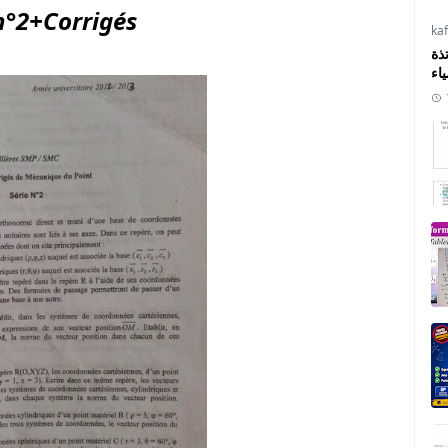
n°2+Corrigés
ka
ذة
ياء