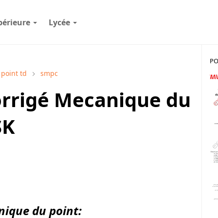
périeure
Lycée
PO
point td
smpc
corrigé Mecanique du
SK
ique du point: