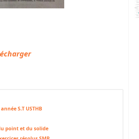
lécharger
 année S.T USTHB
u point et du solide
rcices résolus SMP