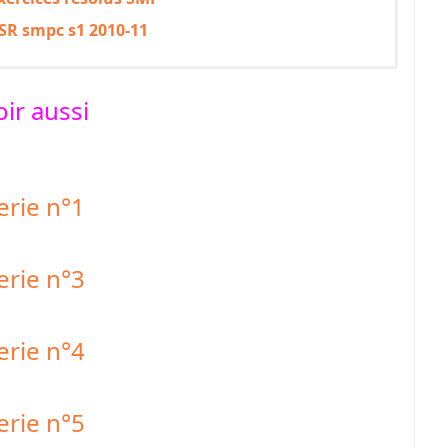
SR smpc s1 2010-11
oir aussi
erie n°1
erie n°3
erie n°4
erie n°5