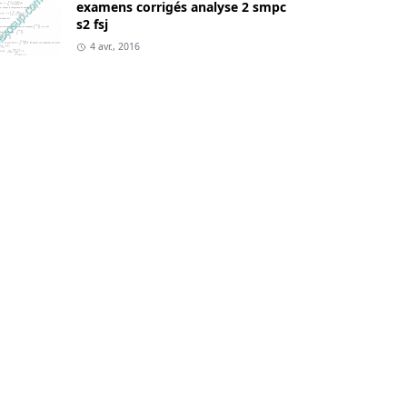
examens corrigés analyse 2 smpc
s2 fsj
4 avr., 2016