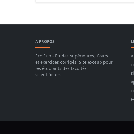
A PROPOS
L
Exo Sup - Etudes supérieures, Cours
à
et exercices corrigés, Site exosup pour
c
les étudiants des facultés
s
scientifiques.
a
c
P